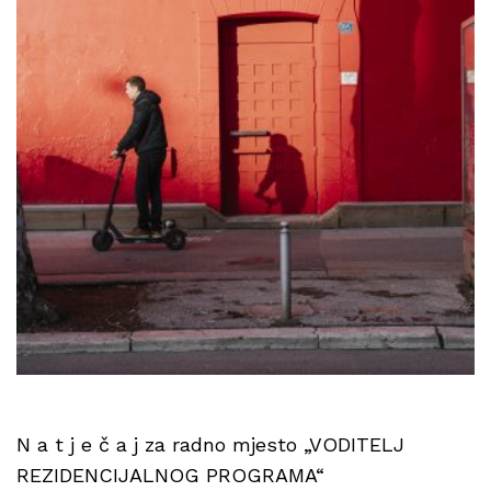
N a t j e č a j za radno mjesto „VODITELJ
REZIDENCIJALNOG PROGRAMA“