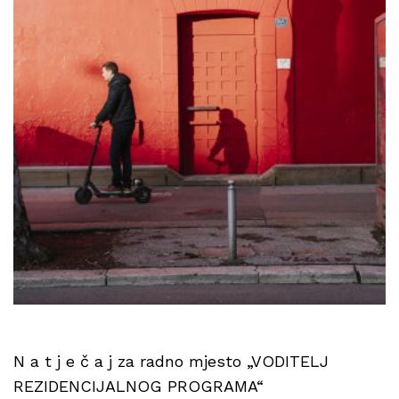
N a t j e č a j za radno mjesto „VODITELJ
REZIDENCIJALNOG PROGRAMA“