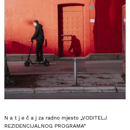
N a t j e č a j za radno mjesto „VODITELJ
REZIDENCIJALNOG PROGRAMA“