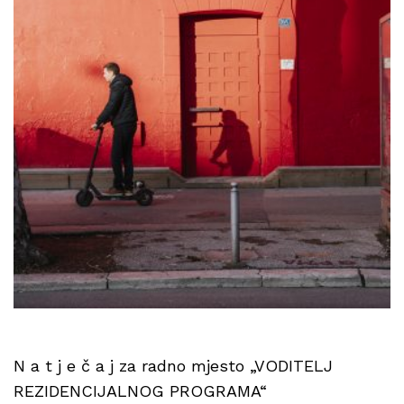
N a t j e č a j za radno mjesto „VODITELJ
REZIDENCIJALNOG PROGRAMA“