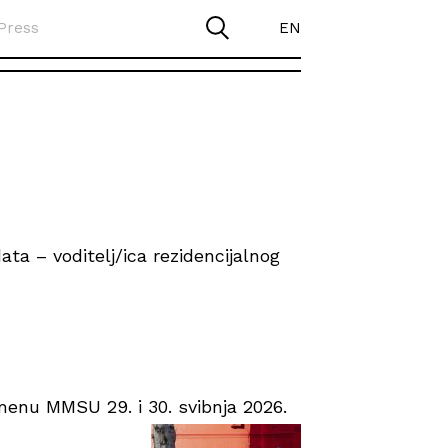
Press
EN
ta – voditelj/ica rezidencijalnog
enu MMSU 29. i 30. svibnja 2026.