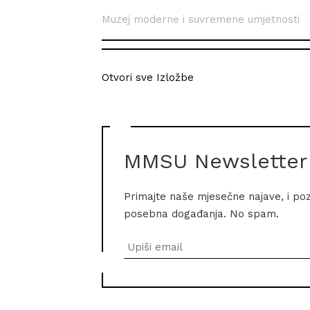
Muzej moderne i suvremene umjetnosti
Otvori sve Izložbe
MMSU Newsletter
Primajte naše mjesečne najave, i po
posebna događanja. No spam.