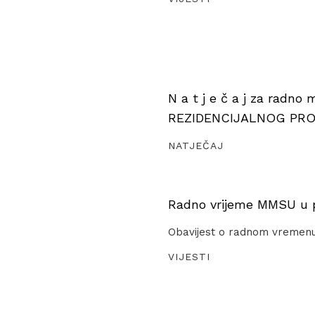
N a t j e č a j za radno
REZIDENCIJALNOG PR
NATJEČAJ
Radno vrijeme MMSU u pe
Obavijest o radnom vremen
VIJESTI