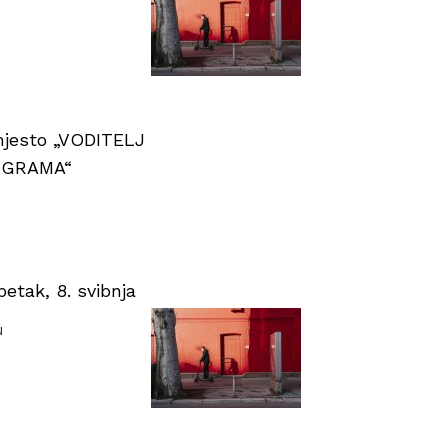
 mjesto „VODITELJ
OGRAMA“
tak, 8. svibnja
u