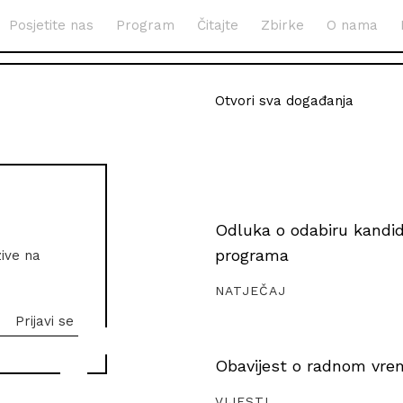
Posjetite nas
Program
Čitajte
Zbirke
O nama
Otvori sva događanja
Odluka o odabiru kandida
programa
zive na
NATJEČAJ
Obavijest o radnom vrem
VIJESTI