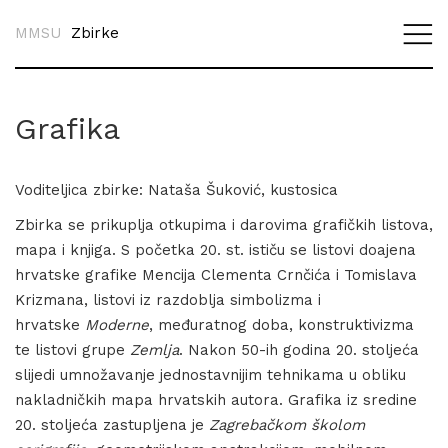
MMSU
Zbirke
Grafika
Voditeljica zbirke: Nataša Šuković, kustosica
Zbirka se prikuplja otkupima i darovima grafičkih listova,
mapa i knjiga. S početka 20. st. ističu se listovi doajena
hrvatske grafike Mencija Clementa Crnčića i Tomislava
Krizmana, listovi iz razdoblja simbolizma i
hrvatske
Moderne
, međuratnog doba, konstruktivizma
te listovi grupe
Zemlja
. Nakon 50-ih godina 20. stoljeća
slijedi umnožavanje jednostavnijim tehnikama u obliku
nakladničkih mapa hrvatskih autora. Grafika iz sredine
20. stoljeća zastupljena je
Zagrebačkom školom