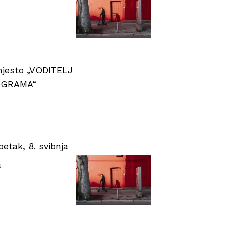
 mjesto „VODITELJ
OGRAMA“
tak, 8. svibnja
u