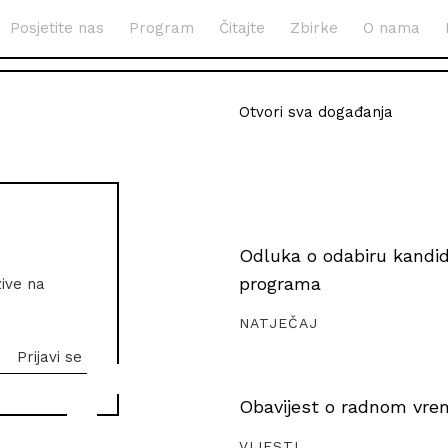
Posjetite nas
Program
Čitajte
Zbirke
O nama
Otvori sva događanja
Odluka o odabiru kandida
programa
zive na
NATJEČAJ
Obavijest o radnom vrem
VIJESTI