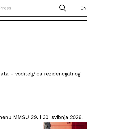
Press
EN
ta – voditelj/ica rezidencijalnog
enu MMSU 29. i 30. svibnja 2026.