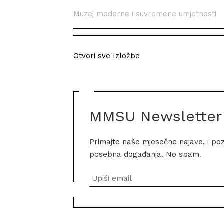
Muzej moderne i suvremene umjetnosti
Otvori sve Izložbe
MMSU Newsletter
Primajte naše mjesečne najave, i po
posebna događanja. No spam.