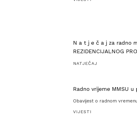
N a t j e č a j za radno
REZIDENCIJALNOG PR
NATJEČAJ
Radno vrijeme MMSU u pe
Obavijest o radnom vremen
VIJESTI