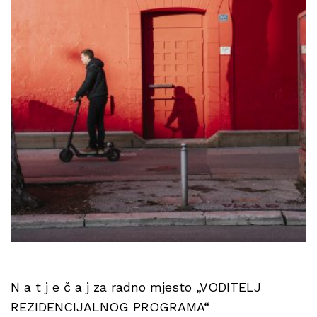
N a t j e č a j za radno mjesto „VODITELJ
REZIDENCIJALNOG PROGRAMA“