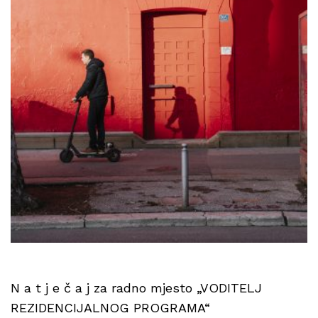
N a t j e č a j za radno mjesto „VODITELJ
REZIDENCIJALNOG PROGRAMA“