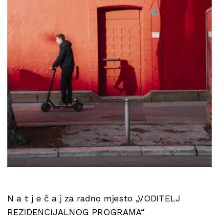
N a t j e č a j za radno mjesto „VODITELJ
REZIDENCIJALNOG PROGRAMA“