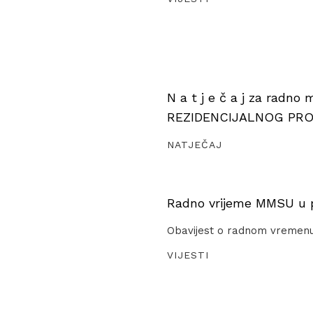
N a t j e č a j za radno
REZIDENCIJALNOG PR
NATJEČAJ
Radno vrijeme MMSU u pe
Obavijest o radnom vremen
VIJESTI