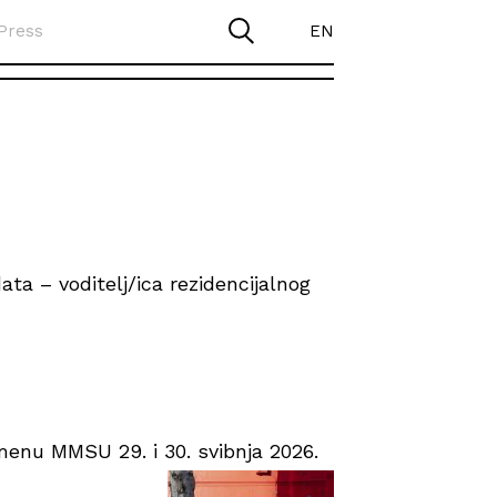
Press
EN
ta – voditelj/ica rezidencijalnog
enu MMSU 29. i 30. svibnja 2026.