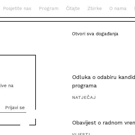
Posjetite nas
Program
Čitajte
Zbirke
O nama
Otvori sva događanja
Odluka o odabiru kandida
programa
zive na
NATJEČAJ
Obavijest o radnom vrem
VIJESTI