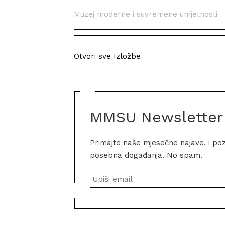
Muzej moderne i suvremene umjetnosti
Otvori sve Izložbe
MMSU Newsletter
Primajte naše mjesečne najave, i po
posebna događanja. No spam.