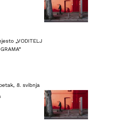
 mjesto „VODITELJ
OGRAMA“
tak, 8. svibnja
u