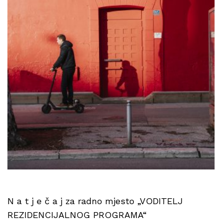
N a t j e č a j za radno mjesto „VODITELJ
REZIDENCIJALNOG PROGRAMA“