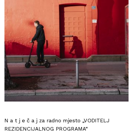
N a t j e č a j za radno mjesto „VODITELJ
REZIDENCIJALNOG PROGRAMA“