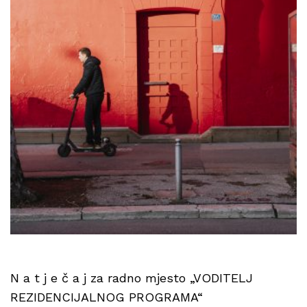
N a t j e č a j za radno mjesto „VODITELJ
REZIDENCIJALNOG PROGRAMA“