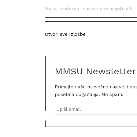
Muzej moderne i suvremene umjetnosti
Otvori sve Izložbe
MMSU Newsletter
Primajte naše mjesečne najave, i po
posebna događanja. No spam.