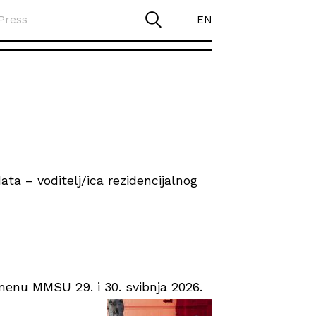
Press
EN
ta – voditelj/ica rezidencijalnog
enu MMSU 29. i 30. svibnja 2026.