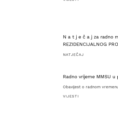
N a t j e č a j za radno
REZIDENCIJALNOG PR
NATJEČAJ
Radno vrijeme MMSU u pe
Obavijest o radnom vremen
VIJESTI