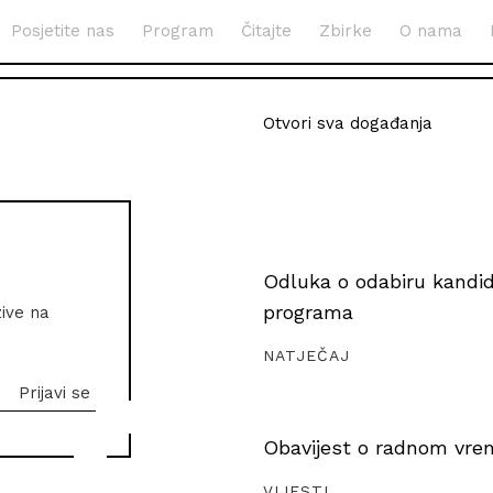
Posjetite nas
Program
Čitajte
Zbirke
O nama
Otvori sva događanja
Odluka o odabiru kandida
programa
zive na
NATJEČAJ
Obavijest o radnom vrem
VIJESTI