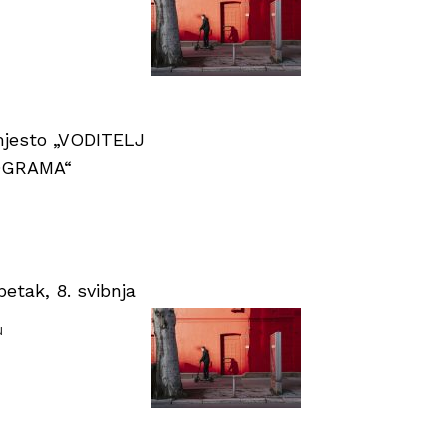
 mjesto „VODITELJ
OGRAMA“
tak, 8. svibnja
u