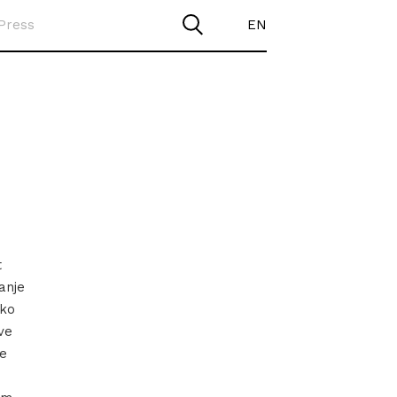
Press
EN
t
anje
ako
ve
je