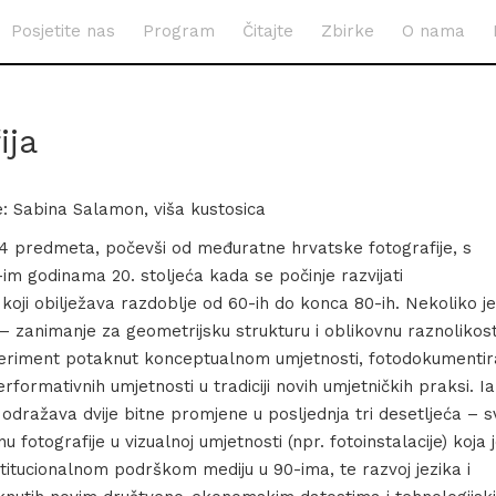
Posjetite nas
Program
Čitajte
Zbirke
O nama
ija
ke: Sabina Salamon, viša kustosica
74 predmeta, počevši od međuratne hrvatske fotografije, s
m godinama 20. stoljeća kada se počinje razvijati
oji obilježava razdoblje od 60-ih do konca 80-ih. Nekoliko je
 – zanimanje za geometrijsku strukturu i oblikovnu raznolikos
periment potaknut konceptualnom umjetnosti, fotodokumentir
rformativnih umjetnosti u tradiciji novih umjetničkih praksi. I
 odražava dvije bitne promjene u posljednja tri desetljeća – s
nu fotografije u vizualnoj umjetnosti (npr. fotoinstalacije) koja 
nstitucionalnom podrškom mediju u 90-ima, te razvoj jezika i