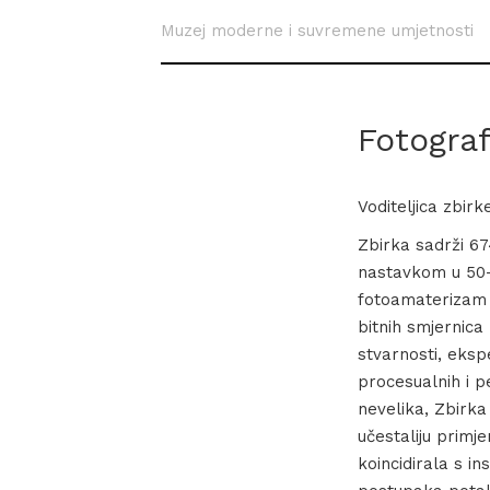
Muzej moderne i suvremene umjetnosti
Fotograf
Voditeljica zbir
Zbirka sadrži 6
nastavkom u 50-i
fotoamaterizam k
bitnih smjernica
stvarnosti, eks
procesualnih i pe
nevelika, Zbirka
učestaliju primje
koincidirala s i