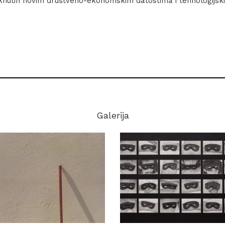
nutih novim društveno-ekonomskim datostima i tehnologijsk
Galerija