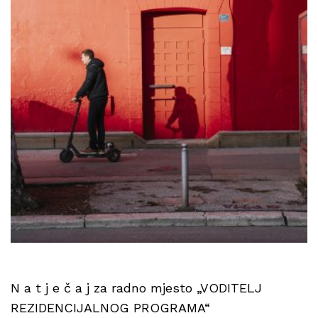
N a t j e č a j za radno mjesto „VODITELJ
REZIDENCIJALNOG PROGRAMA“