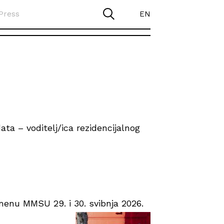
Press
EN
ta – voditelj/ica rezidencijalnog
enu MMSU 29. i 30. svibnja 2026.