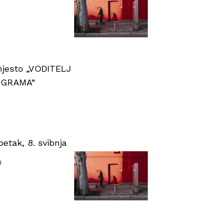
 mjesto „VODITELJ
OGRAMA“
tak, 8. svibnja
u