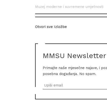
Muzej moderne i suvremene umjetnosti
Otvori sve Izložbe
MMSU Newsletter
Primajte naše mjesečne najave, i po
posebna događanja. No spam.