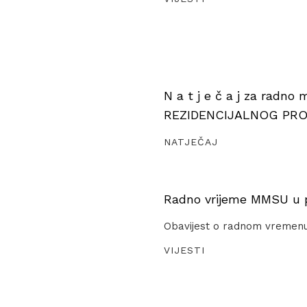
N a t j e č a j za radno
REZIDENCIJALNOG PR
NATJEČAJ
Radno vrijeme MMSU u pe
Obavijest o radnom vremen
VIJESTI