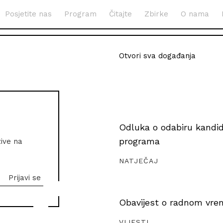
Posjetite nas
Program
Čitajte
Zbirke
O nama
Otvori sva događanja
Odluka o odabiru kandida
programa
zive na
NATJEČAJ
Obavijest o radnom vrem
VIJESTI