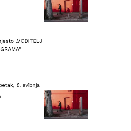
 mjesto „VODITELJ
OGRAMA“
tak, 8. svibnja
u