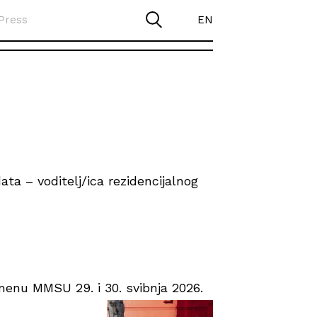
Press
EN
ta – voditelj/ica rezidencijalnog
enu MMSU 29. i 30. svibnja 2026.