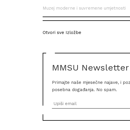
Muzej moderne i suvremene umjetnosti
Otvori sve Izložbe
MMSU Newsletter
Primajte naše mjesečne najave, i po
posebna događanja. No spam.