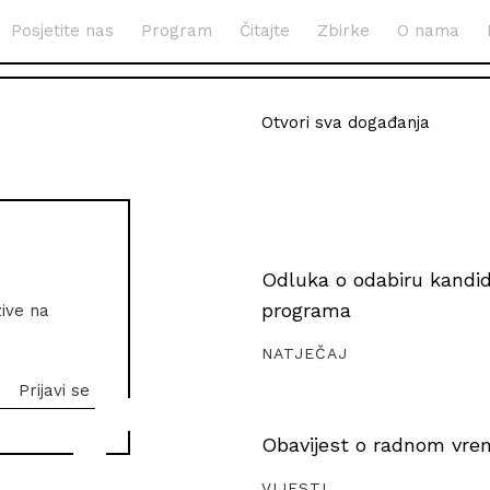
Posjetite nas
Program
Čitajte
Zbirke
O nama
Otvori sva događanja
Odluka o odabiru kandida
programa
zive na
NATJEČAJ
Obavijest o radnom vrem
VIJESTI