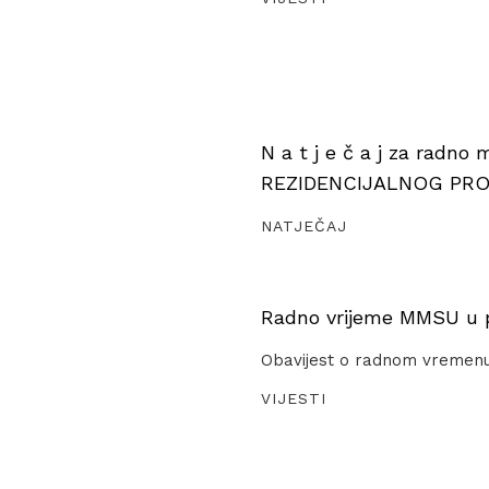
N a t j e č a j za radno
REZIDENCIJALNOG PR
NATJEČAJ
Radno vrijeme MMSU u pe
Obavijest o radnom vremen
VIJESTI