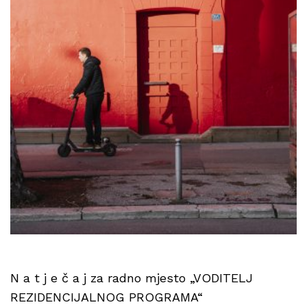
N a t j e č a j za radno mjesto „VODITELJ
REZIDENCIJALNOG PROGRAMA“