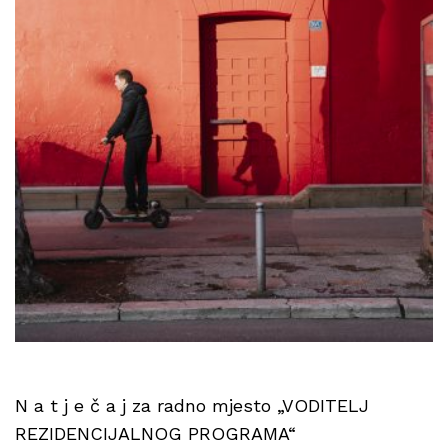
N a t j e č a j za radno mjesto „VODITELJ
REZIDENCIJALNOG PROGRAMA“