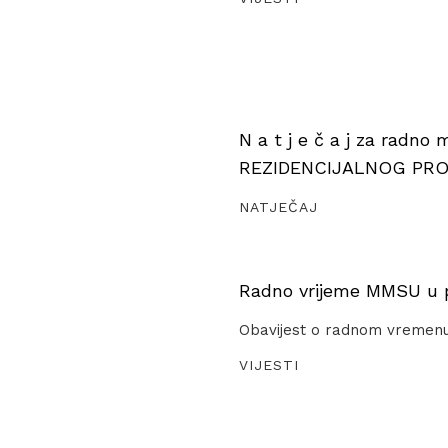
N a t j e č a j za radno
REZIDENCIJALNOG PR
NATJEČAJ
Radno vrijeme MMSU u pe
Obavijest o radnom vremen
VIJESTI