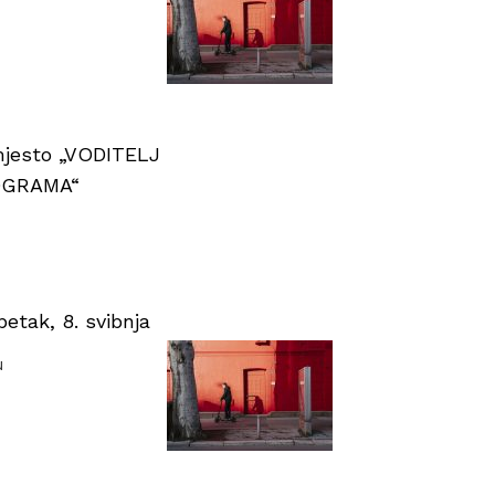
 mjesto „VODITELJ
OGRAMA“
tak, 8. svibnja
u