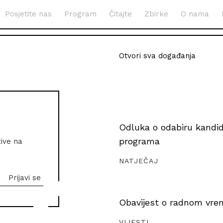
Posjetite nas
Program
Čitajte
Zbirke
O nama
Otvori sva događanja
Odluka o odabiru kandida
programa
zive na
NATJEČAJ
Obavijest o radnom vrem
VIJESTI