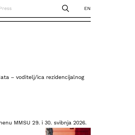
Press
EN
ta – voditelj/ica rezidencijalnog
enu MMSU 29. i 30. svibnja 2026.