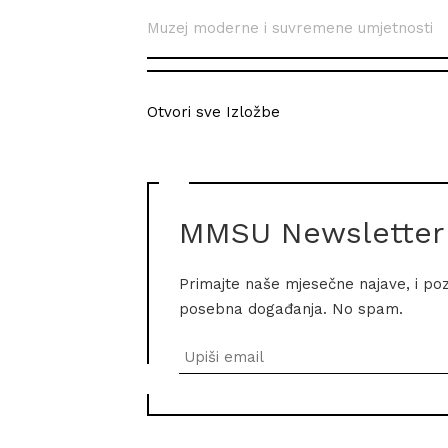
Muzej moderne i suvremene umjetnosti
Otvori sve Izložbe
MMSU Newsletter
Primajte naše mjesečne najave, i po
posebna događanja. No spam.