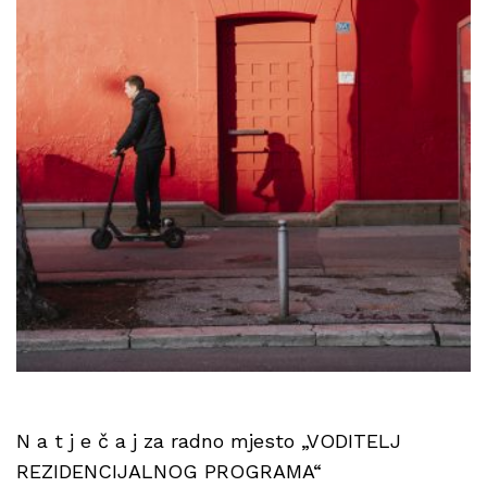
N a t j e č a j za radno mjesto „VODITELJ
REZIDENCIJALNOG PROGRAMA“