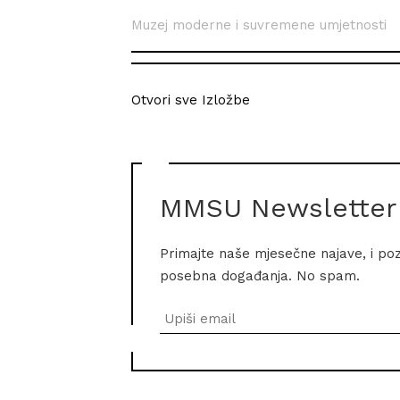
Muzej moderne i suvremene umjetnosti
Otvori sve Izložbe
MMSU Newsletter
Primajte naše mjesečne najave, i po
posebna događanja. No spam.