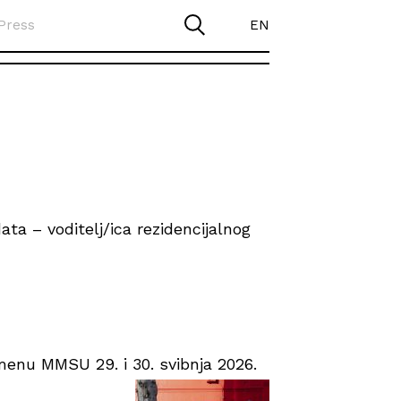
Press
EN
ta – voditelj/ica rezidencijalnog
enu MMSU 29. i 30. svibnja 2026.