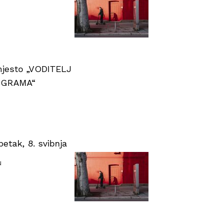
 mjesto „VODITELJ
OGRAMA“
tak, 8. svibnja
u