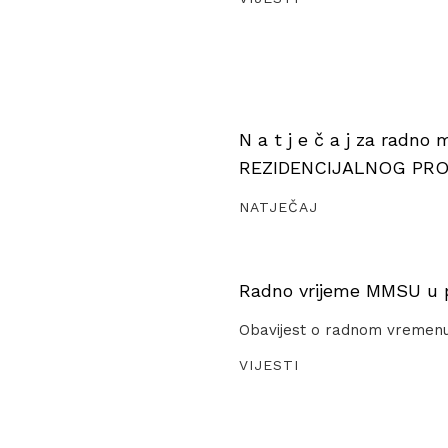
N a t j e č a j za radno
REZIDENCIJALNOG PR
NATJEČAJ
Radno vrijeme MMSU u pe
Obavijest o radnom vremen
VIJESTI