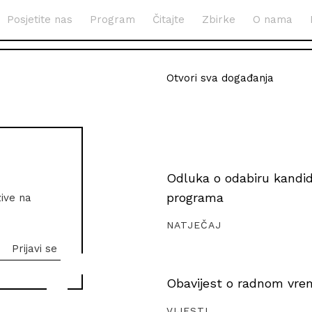
Posjetite nas
Program
Čitajte
Zbirke
O nama
Otvori sva događanja
Odluka o odabiru kandida
programa
zive na
NATJEČAJ
Obavijest o radnom vrem
VIJESTI