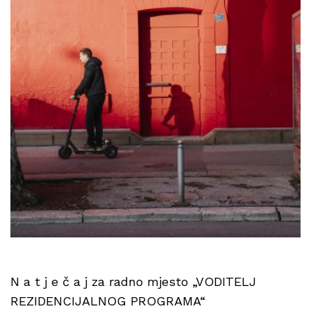
N a t j e č a j za radno mjesto „VODITELJ
REZIDENCIJALNOG PROGRAMA“