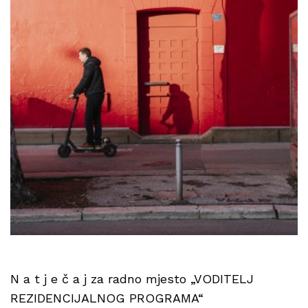
N a t j e č a j za radno mjesto „VODITELJ
REZIDENCIJALNOG PROGRAMA“