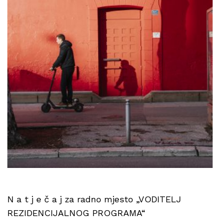
N a t j e č a j za radno mjesto „VODITELJ
REZIDENCIJALNOG PROGRAMA“