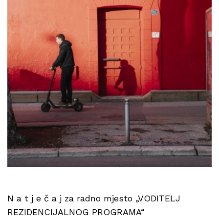
N a t j e č a j za radno mjesto „VODITELJ
REZIDENCIJALNOG PROGRAMA“