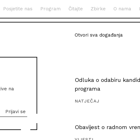
Posjetite nas
Program
Čitajte
Zbirke
O nama
Otvori sva događanja
Odluka o odabiru kandida
programa
zive na
NATJEČAJ
Obavijest o radnom vrem
VIJESTI