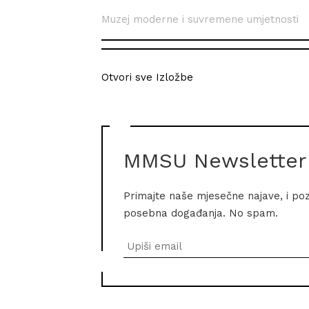
Muzej moderne i suvremene umjetnosti
Otvori sve Izložbe
MMSU Newsletter
Primajte naše mjesečne najave, i po
posebna događanja. No spam.