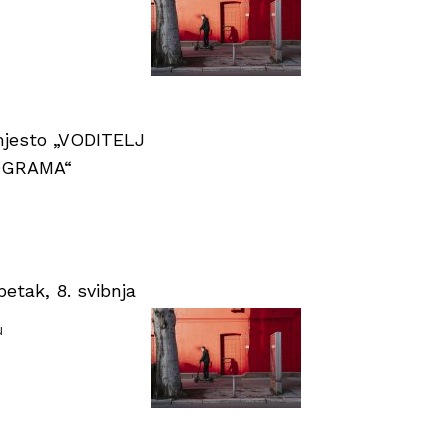
 mjesto „VODITELJ
OGRAMA“
tak, 8. svibnja
u