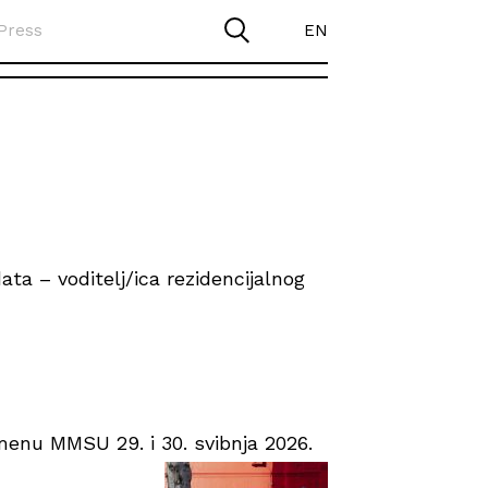
Press
EN
ta – voditelj/ica rezidencijalnog
enu MMSU 29. i 30. svibnja 2026.