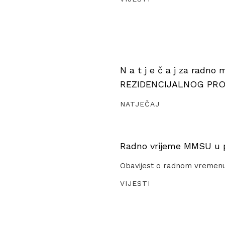
N a t j e č a j za radno
REZIDENCIJALNOG PR
NATJEČAJ
Radno vrijeme MMSU u pe
Obavijest o radnom vremen
VIJESTI