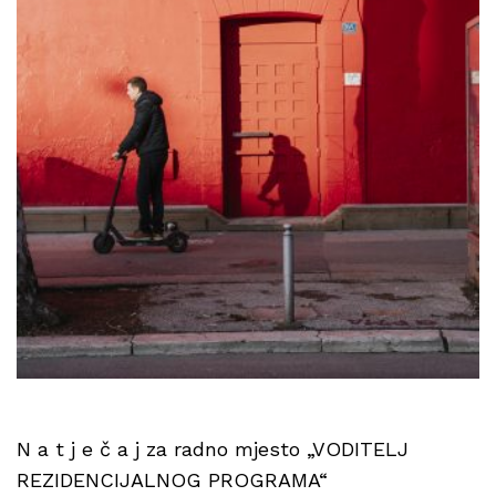
N a t j e č a j za radno mjesto „VODITELJ
REZIDENCIJALNOG PROGRAMA“