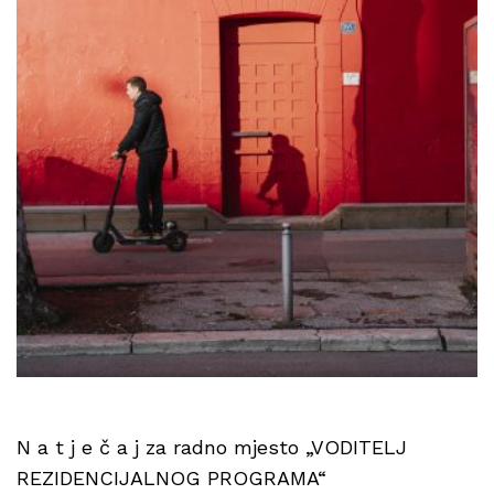
N a t j e č a j za radno mjesto „VODITELJ
REZIDENCIJALNOG PROGRAMA“