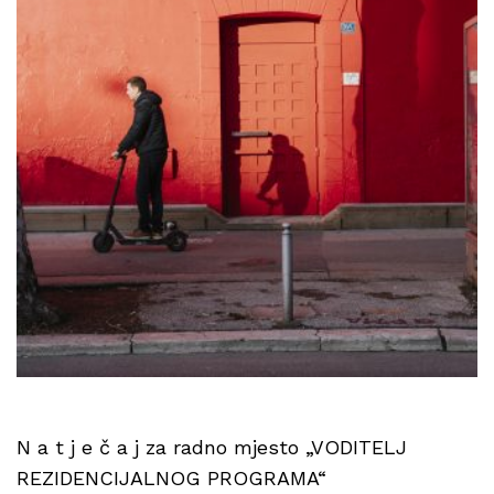
N a t j e č a j za radno mjesto „VODITELJ
REZIDENCIJALNOG PROGRAMA“