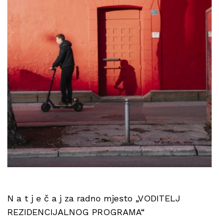
N a t j e č a j za radno mjesto „VODITELJ
REZIDENCIJALNOG PROGRAMA“