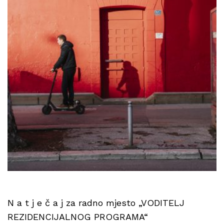
N a t j e č a j za radno mjesto „VODITELJ
REZIDENCIJALNOG PROGRAMA“