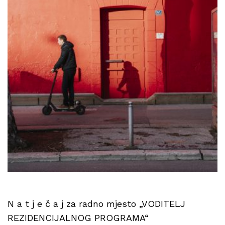
N a t j e č a j za radno mjesto „VODITELJ
REZIDENCIJALNOG PROGRAMA“