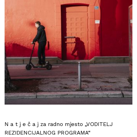
N a t j e č a j za radno mjesto „VODITELJ
REZIDENCIJALNOG PROGRAMA“