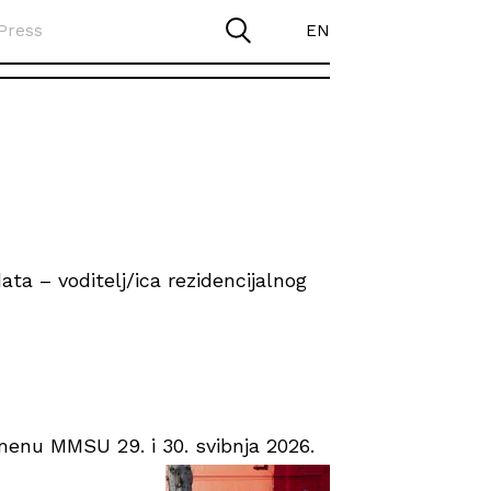
Press
EN
ta – voditelj/ica rezidencijalnog
enu MMSU 29. i 30. svibnja 2026.