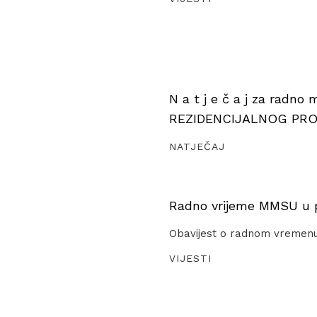
N a t j e č a j za radno
REZIDENCIJALNOG PR
NATJEČAJ
Radno vrijeme MMSU u pe
Obavijest o radnom vremen
VIJESTI