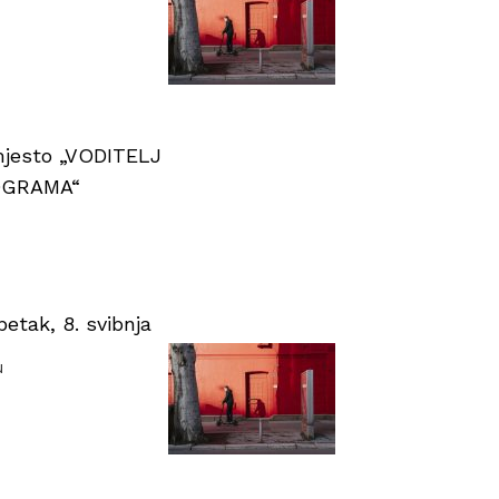
 mjesto „VODITELJ
OGRAMA“
tak, 8. svibnja
u