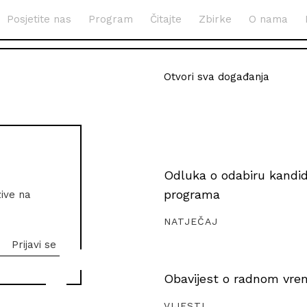
Posjetite nas
Program
Čitajte
Zbirke
O nama
Otvori sva događanja
Odluka o odabiru kandida
programa
zive na
NATJEČAJ
Obavijest o radnom vrem
VIJESTI