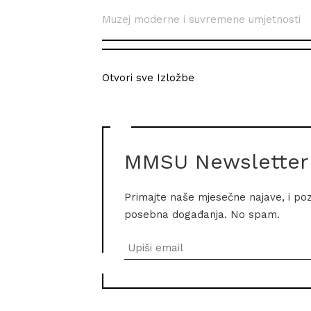
Muzej moderne i suvremene umjetnosti
Otvori sve Izložbe
MMSU Newsletter
Primajte naše mjesečne najave, i po
posebna događanja. No spam.