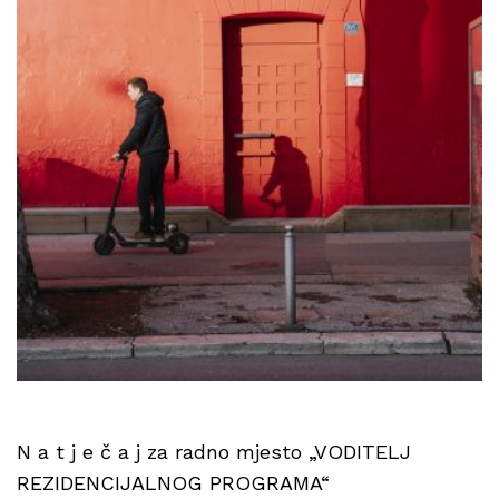
N a t j e č a j za radno mjesto „VODITELJ
REZIDENCIJALNOG PROGRAMA“