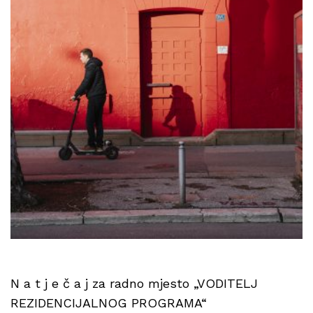
N a t j e č a j za radno mjesto „VODITELJ
REZIDENCIJALNOG PROGRAMA“