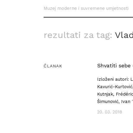
Muzej moderne i suvremene umjetnosti
rezultati za tag:
Vla
Shvatiti sebe 
ČLANAK
Izloženi autori: 
Kavurić-Kurtović
Kutnjak, Frédéri
Šimunović, Ivan 
20. 03. 2018