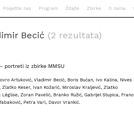
Posjetite nas
Program
Čitajte
Zbirke
O nama
dimir Becić
(2 rezultata)
– portreti iz zbirke MMSU
Lovro Artuković, Vladimir Becić, Boris Bućan, Ivo Kalina, Nives
, Zlatko Keser, Ivan Kožarić, Miroslav Kraljević, Zlatko
c Léglise, Zoran Pavelić, Branko Ružić, Gabrijel Stupica, Frano
Tabaković, Petra Varl, Davor Vrankić.