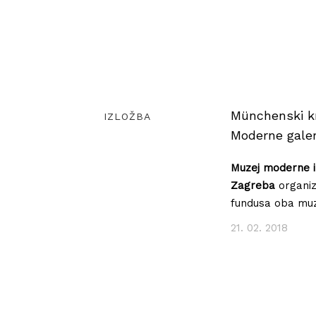
Münchenski kr
IZLOŽBA
Moderne galer
Muzej moderne i
Zagreba
organizi
fundusa oba muz
21. 02. 2018