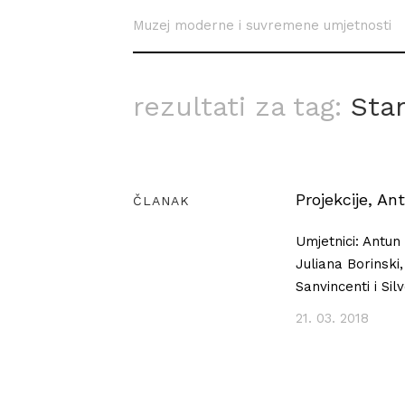
Muzej moderne i suvremene umjetnosti
rezultati za tag:
Sta
Projekcije, A
ČLANAK
Umjetnici: Antun
Juliana Borinski
Sanvincenti i Sil
21. 03. 2018