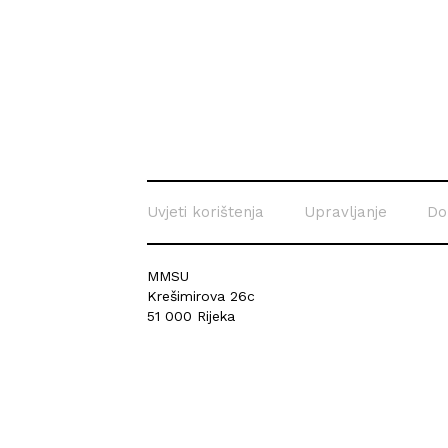
Uvjeti korištenja
Upravljanje
Do
MMSU
Krešimirova 26c
51 000 Rijeka