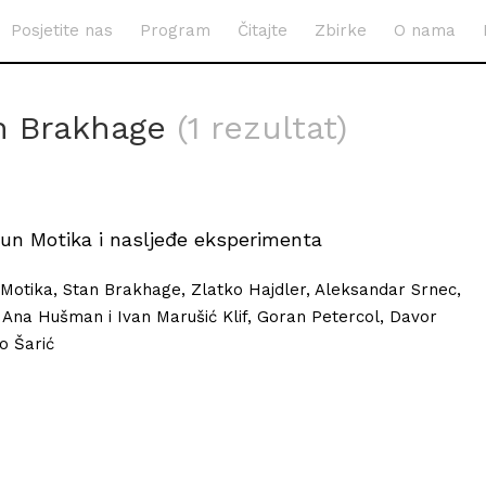
Posjetite nas
Program
Čitajte
Zbirke
O nama
n Brakhage
(1 rezultat)
ntun Motika i nasljeđe eksperimenta
 Motika, Stan Brakhage, Zlatko Hajdler, Aleksandar Srnec,
, Ana Hušman i Ivan Marušić Klif, Goran Petercol, Davor
vo Šarić