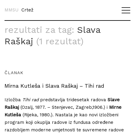
MMSU
Crtež
rezultati za tag:
Slava
Raškaj
(1 rezultat)
ČLANAK
Mirna Kutleša i Slava Raškaj – Tihi rad
Izložba
Tihi rad
predstavlja tridesetak radova
Slave
Raškaj
(Ozalj, 1877. – Stenjevec, Zagreb,1906.) i
Mirne
Kutleša
(Rijeka, 1980.). Nastala je kao novi izložbeni
program koji okuplja radove iz fundusa određene
razdobljem moderne umjetnosti te suvremene radove