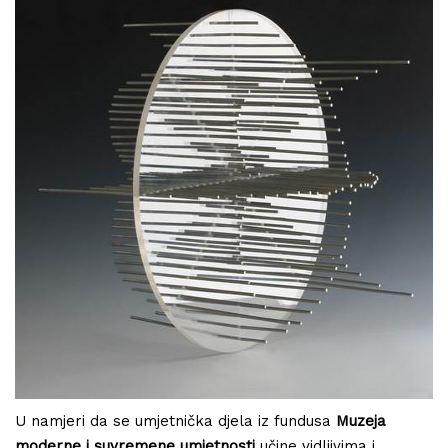
U namjeri da se umjetnička djela iz fundusa
Muzeja
moderne i suvremene umjetnosti
učine vidljivima i