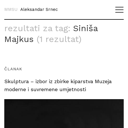
MMSU
Aleksandar Srnec
rezultati za tag:
Siniša
Majkus
(1 rezultat)
ČLANAK
Skulptura – izbor iz zbirke kiparstva Muzeja
moderne i suvremene umjetnosti