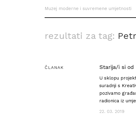
Muzej moderne i suvremene umjetnosti
rezultati za tag:
Pet
Starija/i si o
ČLANAK
U sklopu projekt
suradnji s Kreat
pozivamo građane
radionica iz umje
22. 03. 2019