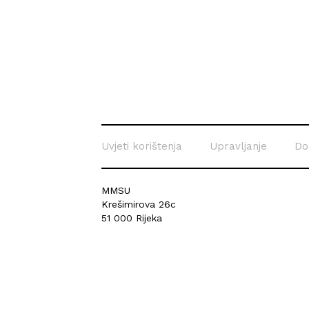
Uvjeti korištenja
Upravljanje
Do
MMSU
Krešimirova 26c
51 000 Rijeka