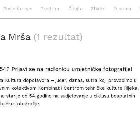
Posjetite nas
Program
Čitajte
Zbirke
O nama
ra Mrša
(1 rezultat)
d 54? Prijavi se na radionicu umjetničke fotografije!
a Kultura dopolavora – jučer, danas, sutra koji provodimo u
ivnim kolektivom Kombinat i Centrom tehničke kulture Rijeka,
 starije od 54 godine na sudjelovanje u ciklusu besplatnih
tničke fotografije.