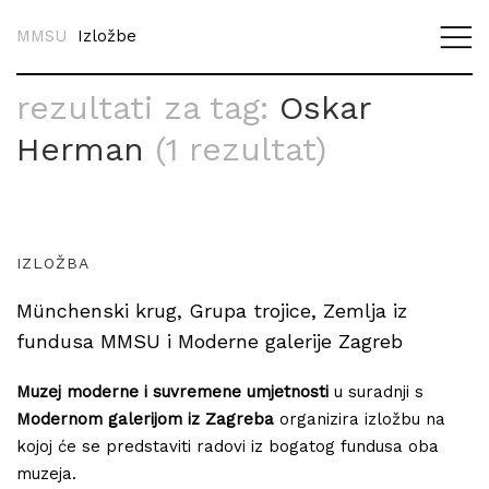
MMSU
Izložbe
rezultati za tag:
Oskar
Herman
(1 rezultat)
IZLOŽBA
Münchenski krug, Grupa trojice, Zemlja iz
fundusa MMSU i Moderne galerije Zagreb
Muzej moderne i suvremene umjetnosti
u suradnji s
Modernom galerijom iz Zagreba
organizira izložbu na
kojoj će se predstaviti radovi iz bogatog fundusa oba
muzeja.