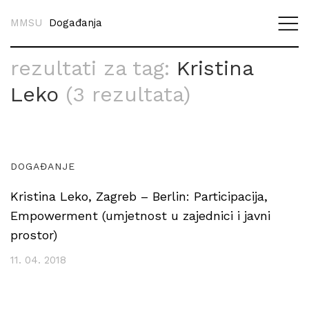
MMSU
Događanja
rezultati za tag:
Kristina
Leko
(3 rezultata)
DOGAĐANJE
Kristina Leko, Zagreb – Berlin: Participacija,
Empowerment (umjetnost u zajednici i javni
prostor)
11. 04. 2018