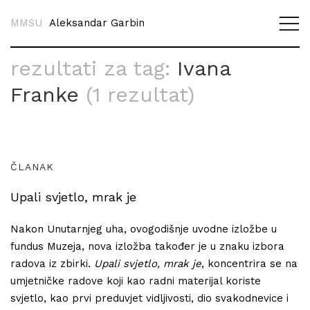
MMSU
Aleksandar Garbin
rezultati za tag:
Ivana
Franke
(1 rezultat)
ČLANAK
Upali svjetlo, mrak je
Nakon Unutarnjeg uha, ovogodišnje uvodne izložbe u
fundus Muzeja, nova izložba također je u znaku izbora
radova iz zbirki.
Upali svjetlo, mrak je
, koncentrira se na
umjetničke radove koji kao radni materijal koriste
svjetlo, kao prvi preduvjet vidljivosti, dio svakodnevice i