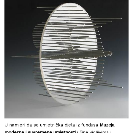
U namjeri da se umjetnička djela iz fundusa
Muzeja
moderne i suvremene umjetnosti
učine vidljivima i