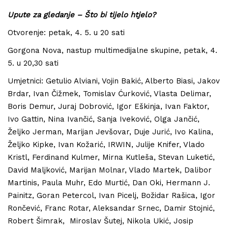
Upute za gledanje – Što bi tijelo htjelo?
Otvorenje: petak, 4. 5. u 20 sati
Gorgona Nova, nastup multimedijalne skupine, petak, 4.
5. u 20,30 sati
Umjetnici: Getulio Alviani, Vojin Bakić, Alberto Biasi, Jakov
Brdar, Ivan Čižmek, Tomislav Ćurković, Vlasta Delimar,
Boris Demur, Juraj Dobrović, Igor Eškinja, Ivan Faktor,
Ivo Gattin, Nina Ivančić, Sanja Iveković, Olga Jančić,
Željko Jerman, Marijan Jevšovar, Duje Jurić, Ivo Kalina,
Željko Kipke, Ivan Kožarić, IRWIN, Julije Knifer, Vlado
Kristl, Ferdinand Kulmer, Mirna Kutleša, Stevan Luketić,
David Maljković, Marijan Molnar, Vlado Martek, Dalibor
Martinis, Paula Muhr, Edo Murtić, Dan Oki, Hermann J.
Painitz, Goran Petercol, Ivan Picelj, Božidar Rašica, Igor
Rončević, Franc Rotar, Aleksandar Srnec, Damir Stojnić,
Robert Šimrak, Miroslav Šutej, Nikola Ukić, Josip