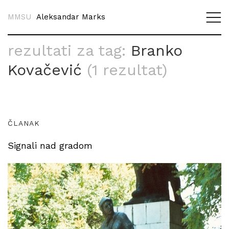
MMSU
Aleksandar Marks
rezultati za tag:
Branko
Kovačević
(1 rezultat)
ČLANAK
Signali nad gradom