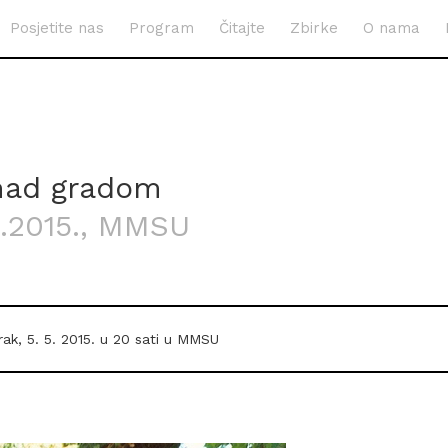
Posjetite nas
Program
Čitajte
Zbirke
O nama
 nad gradom
.2015.
, MMSU
ak, 5. 5. 2015. u 20 sati u MMSU