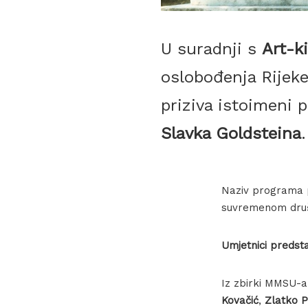
U suradnji s
Art-k
oslobođenja Rije
priziva istoimeni 
Slavka Goldsteina
.
Naziv programa pr
suvremenom društ
Umjetnici predsta
Iz zbirki MMSU-
Kovačić
,
Zlatko P