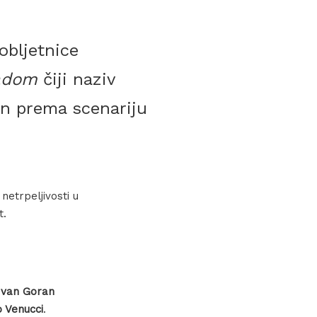
obljetnice
radom
čiji naziv
n prema scenariju
netrpeljivosti u
t.
van Goran
 Venucci
.