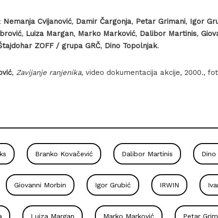
:
Nemanja Cvijanović
,
Damir Čargonja
,
Petar Grimani
,
Igor Gr
abrović
,
Luiza Margan
,
Marko Marković
,
Dalibor Martinis
,
Giov
Štajdohar ZOFF / grupa GRČ
,
Dino Topolnjak
.
ović
,
Zavijanje ranjenika
, video dokumentacija akcije, 2000., fo
ks
Branko Kovačević
Dalibor Martinis
Dino
Giovanni Morbin
Igor Grubić
IRWIN
Iv
a
Luiza Margan
Marko Marković
Petar Grim