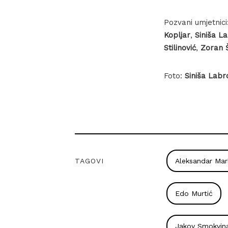
Pozvani umjetnici
Kopljar
,
Siniša L
Stilinović
,
Zoran 
Foto:
Siniša Labr
TAGOVI
Aleksandar Mar
Edo Murtić
Jakov Smokvin