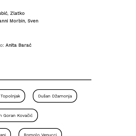
ubić
,
Zlatko
anni Morbin
,
Sven
to:
Anita Barać
 Topolnjak
Dušan Džamonja
an Goran Kovačić
ani
Romolo Venucci