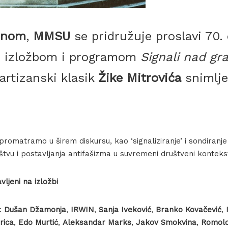
inom
,
MMSU
se pridružuje proslavi 70. 
ke izložbom i programom
Signali nad g
partizanski klasik
Žike Mitrovića
snimlje
omatramo u širem diskursu, kao ‘signaliziranje’ i sondiranje 
vu i postavljanja antifašizma u suvremeni društveni konteks
vljeni na izložbi
a:
Dušan Džamonja
,
IRWIN
,
Sanja Iveković
,
Branko Kovačević
,
I
rica
,
Edo Murtić
,
Aleksandar Marks
,
Jakov Smokvina
,
Romolo