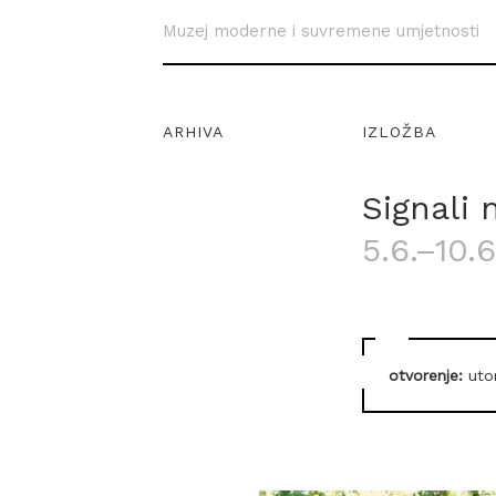
Muzej moderne i suvremene umjetnosti
ARHIVA
IZLOŽBA
Signali
5.6.–10.6
otvorenje:
utor